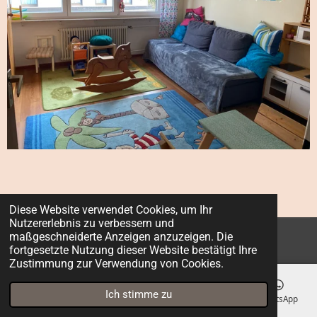
Diese Website verwendet Cookies, um Ihr
Nutzererlebnis zu verbessern und
maßgeschneiderte Anzeigen anzuzeigen. Die
© 2024 - 2026 Kindertagespflege Sonnenblume
fortgesetzte Nutzung dieser Website bestätigt Ihre
Zustimmung zur Verwendung von Cookies.
Ich stimme zu
E-Mail
Telefon
Karte
Facebook
WhatsApp